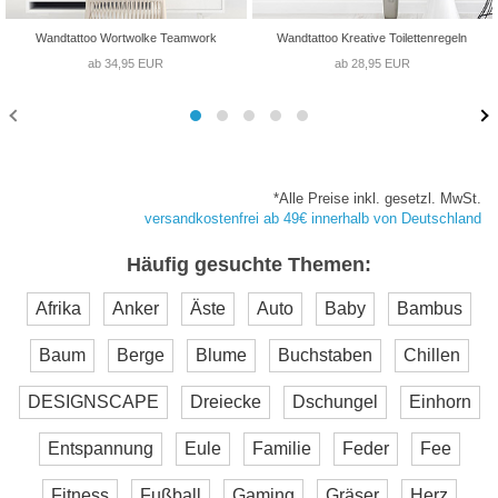
Wandtattoo Wortwolke Teamwork
Wandtattoo Kreative Toilettenregeln
ab 34,95 EUR
ab 28,95 EUR
*Alle Preise inkl. gesetzl. MwSt.
versandkostenfrei ab 49€ innerhalb von Deutschland
Häufig gesuchte Themen:
Afrika
Anker
Äste
Auto
Baby
Bambus
Baum
Berge
Blume
Buchstaben
Chillen
DESIGNSCAPE
Dreiecke
Dschungel
Einhorn
Entspannung
Eule
Familie
Feder
Fee
Fitness
Fußball
Gaming
Gräser
Herz