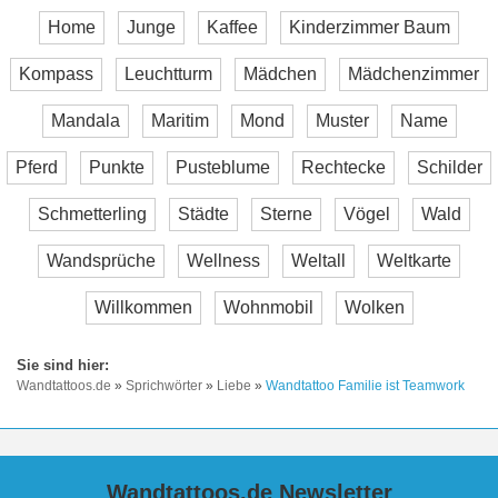
Home
Junge
Kaffee
Kinderzimmer Baum
Kompass
Leuchtturm
Mädchen
Mädchenzimmer
Mandala
Maritim
Mond
Muster
Name
Pferd
Punkte
Pusteblume
Rechtecke
Schilder
Schmetterling
Städte
Sterne
Vögel
Wald
Wandsprüche
Wellness
Weltall
Weltkarte
Willkommen
Wohnmobil
Wolken
Wandtattoos.de
»
Sprichwörter
»
Liebe
»
Wandtattoo Familie ist Teamwork
Wandtattoos.de Newsletter