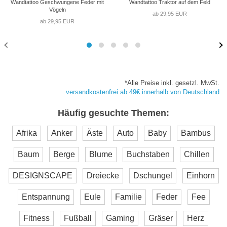
Wandtattoo Geschwungene Feder mit
Wandtattoo Traktor auf dem Feld
Vögeln
ab 29,95 EUR
ab 29,95 EUR
*Alle Preise inkl. gesetzl. MwSt.
versandkostenfrei ab 49€ innerhalb von Deutschland
Häufig gesuchte Themen:
Afrika
Anker
Äste
Auto
Baby
Bambus
Baum
Berge
Blume
Buchstaben
Chillen
DESIGNSCAPE
Dreiecke
Dschungel
Einhorn
Entspannung
Eule
Familie
Feder
Fee
Fitness
Fußball
Gaming
Gräser
Herz