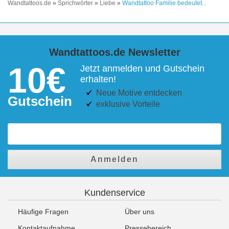
Wandtattoos.de
»
Sprichwörter
»
Liebe
»
Wandtattoo Familie bedeutet...
Wandtattoos.de Newsletter
10€
Jetzt anmelden und Gutschein
erhalten!
Neue Motive entdecken
Gutschein
exklusive Vorteile
Anmelden
Kundenservice
Häufige Fragen
Über uns
Kontaktaufnahme
Pressebereich