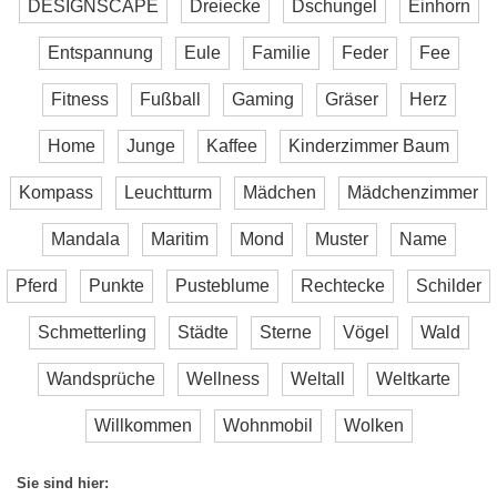
DESIGNSCAPE
Dreiecke
Dschungel
Einhorn
Entspannung
Eule
Familie
Feder
Fee
Fitness
Fußball
Gaming
Gräser
Herz
Home
Junge
Kaffee
Kinderzimmer Baum
Kompass
Leuchtturm
Mädchen
Mädchenzimmer
Mandala
Maritim
Mond
Muster
Name
Pferd
Punkte
Pusteblume
Rechtecke
Schilder
Schmetterling
Städte
Sterne
Vögel
Wald
Wandsprüche
Wellness
Weltall
Weltkarte
Willkommen
Wohnmobil
Wolken