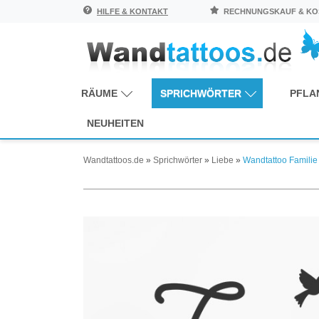
HILFE & KONTAKT
RECHNUNGSKAUF & KOS
RÄUME
SPRICHWÖRTER
PFLA
NEUHEITEN
Wandtattoos.de
»
Sprichwörter
»
Liebe
»
Wandtattoo Familie i