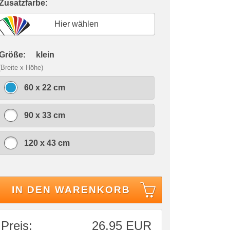
 Zusatzfarbe:
Hier wählen
 Größe:
klein
(Breite x Höhe)
60 x 22 cm
90 x 33 cm
120 x 43 cm
IN DEN WARENKORB
Preis:
26,95 EUR