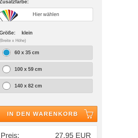
 Zusatzfarbe:
Hier wählen
 Größe:
klein
(Breite x Höhe)
60 x 35 cm
100 x 59 cm
140 x 82 cm
IN DEN WARENKORB
Preis:
27,95 EUR