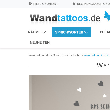
HILFE & KONTAKT
RECHNUNGSKAUF & KOS
RÄUME
SPRICHWÖRTER
PFLA
NEUHEITEN
Wandtattoos.de
»
Sprichwörter
»
Liebe
»
Wandtattoo Das sc
Wan