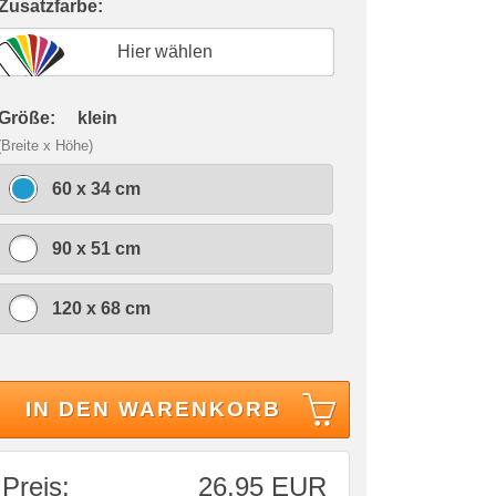
 Zusatzfarbe:
Hier wählen
 Größe:
klein
(Breite x Höhe)
60 x 34 cm
90 x 51 cm
120 x 68 cm
IN DEN WARENKORB
Preis:
26,95 EUR