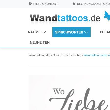
HILFE & KONTAKT
RECHNUNGSKAUF & KOS
RÄUME
SPRICHWÖRTER
PFLA
NEUHEITEN
Wandtattoos.de
»
Sprichwörter
»
Liebe
»
Wandtattoo Liebe m