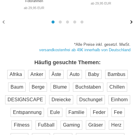
Fotorahmen
ab 29,95 EUR
ab 29,95 EUR
*Alle Preise inkl. gesetzl. MwSt.
versandkostenfrei ab 49€ innerhalb von Deutschland
Häufig gesuchte Themen:
Afrika
Anker
Äste
Auto
Baby
Bambus
Baum
Berge
Blume
Buchstaben
Chillen
DESIGNSCAPE
Dreiecke
Dschungel
Einhorn
Entspannung
Eule
Familie
Feder
Fee
Fitness
Fußball
Gaming
Gräser
Herz