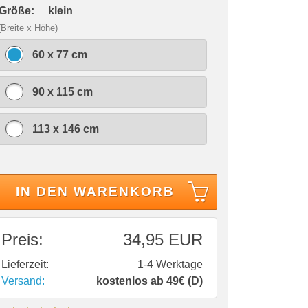
 Größe:
klein
(Breite x Höhe)
60 x 77 cm
90 x 115 cm
113 x 146 cm
IN DEN WARENKORB
Preis:
34,95 EUR
Lieferzeit:
1-4 Werktage
Versand:
kostenlos ab 49€ (D)