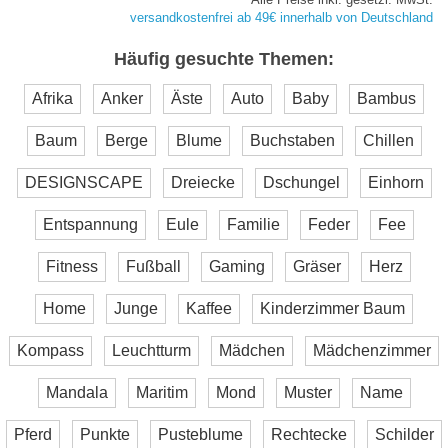
versandkostenfrei ab 49€ innerhalb von Deutschland
Häufig gesuchte Themen:
Afrika
Anker
Äste
Auto
Baby
Bambus
Baum
Berge
Blume
Buchstaben
Chillen
DESIGNSCAPE
Dreiecke
Dschungel
Einhorn
Entspannung
Eule
Familie
Feder
Fee
Fitness
Fußball
Gaming
Gräser
Herz
Home
Junge
Kaffee
Kinderzimmer Baum
Kompass
Leuchtturm
Mädchen
Mädchenzimmer
Mandala
Maritim
Mond
Muster
Name
Pferd
Punkte
Pusteblume
Rechtecke
Schilder