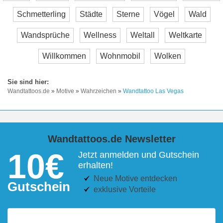
Schmetterling
Städte
Sterne
Vögel
Wald
Wandsprüche
Wellness
Weltall
Weltkarte
Willkommen
Wohnmobil
Wolken
Wandtattoos.de
»
Motive
»
Wahrzeichen
»
Wandtattoo Las Vegas
Wandtattoos.de Newsletter
10€
Jetzt anmelden und Gutschein
erhalten!
Neue Motive entdecken
Gutschein
exklusive Vorteile