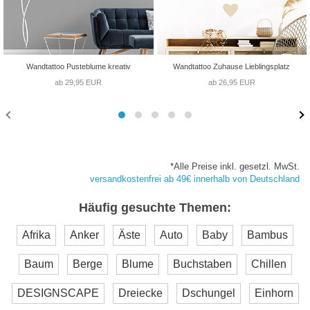
Wandtattoo Pusteblume kreativ
Wandtattoo Zuhause Lieblingsplatz
ab 29,95 EUR
ab 26,95 EUR
*Alle Preise inkl. gesetzl. MwSt.
versandkostenfrei ab 49€ innerhalb von Deutschland
Häufig gesuchte Themen:
Afrika
Anker
Äste
Auto
Baby
Bambus
Baum
Berge
Blume
Buchstaben
Chillen
DESIGNSCAPE
Dreiecke
Dschungel
Einhorn