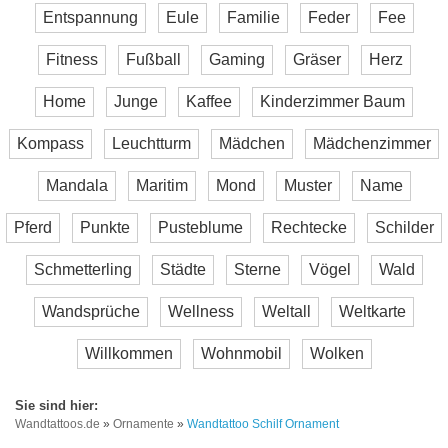
Entspannung
Eule
Familie
Feder
Fee
Fitness
Fußball
Gaming
Gräser
Herz
Home
Junge
Kaffee
Kinderzimmer Baum
Kompass
Leuchtturm
Mädchen
Mädchenzimmer
Mandala
Maritim
Mond
Muster
Name
Pferd
Punkte
Pusteblume
Rechtecke
Schilder
Schmetterling
Städte
Sterne
Vögel
Wald
Wandsprüche
Wellness
Weltall
Weltkarte
Willkommen
Wohnmobil
Wolken
Wandtattoos.de
»
Ornamente
»
Wandtattoo Schilf Ornament