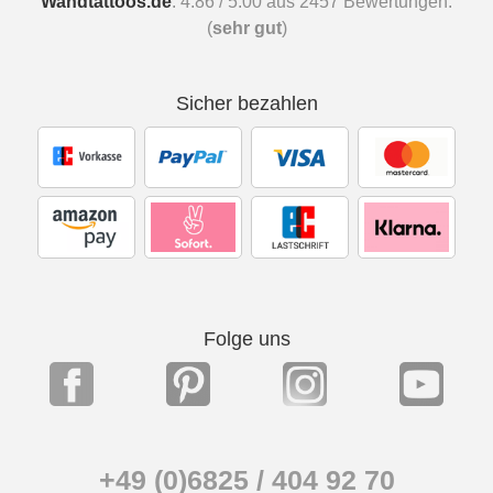
Wandtattoos.de
:
4.86
/
5.00
aus
2457
Bewertungen.
(
sehr gut
)
Sicher bezahlen
Folge uns
+49 (0)6825 / 404 92 70