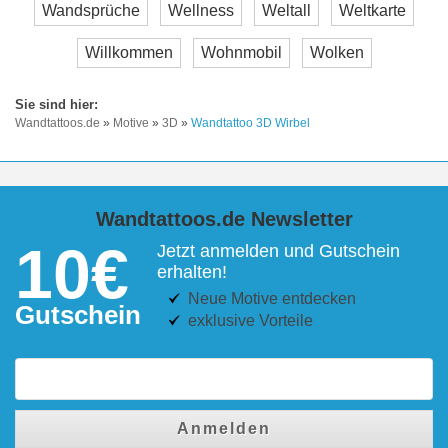
Wandsprüche
Wellness
Weltall
Weltkarte
Willkommen
Wohnmobil
Wolken
Wandtattoos.de
»
Motive
»
3D
»
Wandtattoo 3D Wirbel
Wandtattoos.de Newsletter
10€
Jetzt anmelden und Gutschein
erhalten!
Neue Motive entdecken
Gutschein
exklusive Vorteile
Anmelden