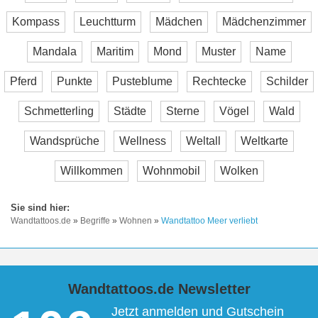
Kompass
Leuchtturm
Mädchen
Mädchenzimmer
Mandala
Maritim
Mond
Muster
Name
Pferd
Punkte
Pusteblume
Rechtecke
Schilder
Schmetterling
Städte
Sterne
Vögel
Wald
Wandsprüche
Wellness
Weltall
Weltkarte
Willkommen
Wohnmobil
Wolken
Wandtattoos.de
»
Begriffe
»
Wohnen
»
Wandtattoo Meer verliebt
Wandtattoos.de Newsletter
Jetzt anmelden und Gutschein