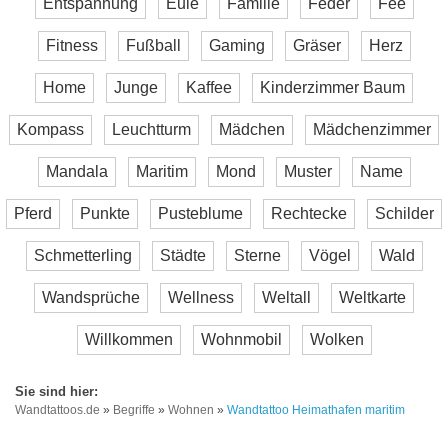
Entspannung
Eule
Familie
Feder
Fee
Fitness
Fußball
Gaming
Gräser
Herz
Home
Junge
Kaffee
Kinderzimmer Baum
Kompass
Leuchtturm
Mädchen
Mädchenzimmer
Mandala
Maritim
Mond
Muster
Name
Pferd
Punkte
Pusteblume
Rechtecke
Schilder
Schmetterling
Städte
Sterne
Vögel
Wald
Wandsprüche
Wellness
Weltall
Weltkarte
Willkommen
Wohnmobil
Wolken
Wandtattoos.de
»
Begriffe
»
Wohnen
»
Wandtattoo Heimathafen maritim