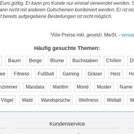
 Euro gültig. Er kann pro Kunde nur einmal verwendet werden. S
nn nicht mit anderen Gutscheinen kombiniert werden. Er ist n
 bereits aufgegebene Bestellungen ist nicht möglich.
*Alle Preise inkl. gesetzl. MwSt.
-
versa
Häufig gesuchte Themen:
Baum
Berge
Blume
Buchstaben
Chillen
D
ee
Fitness
Fußball
Gaming
Gräser
Herz
H
nzimmer
Mandala
Maritim
Mond
Muster
Name
Vögel
Wald
Wandsprüche
Wellness
Weltall
W
Kundenservice