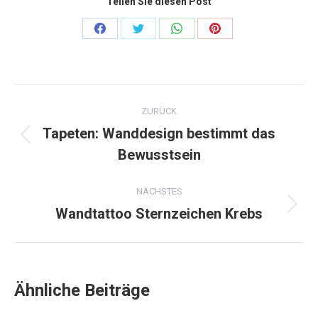
Teilen Sie diesen Post
Share
Share
Share
Share
on
on
on
on
Facebook
Twitter
WhatsApp
Pinterest
Kommentarnavigation
ZURÜCK
Tapeten: Wanddesign bestimmt das
Vorheriger
Bewusstsein
Beitrag:
NÄCHSTES
Wandtattoo Sternzeichen Krebs
Nächster
Beitrag:
Ähnliche Beiträge