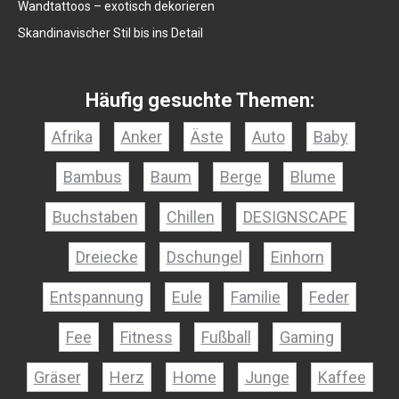
Wandtattoos – exotisch dekorieren
Skandinavischer Stil bis ins Detail
Häufig gesuchte Themen:
Afrika
Anker
Äste
Auto
Baby
Bambus
Baum
Berge
Blume
Buchstaben
Chillen
DESIGNSCAPE
Dreiecke
Dschungel
Einhorn
Entspannung
Eule
Familie
Feder
Fee
Fitness
Fußball
Gaming
Gräser
Herz
Home
Junge
Kaffee