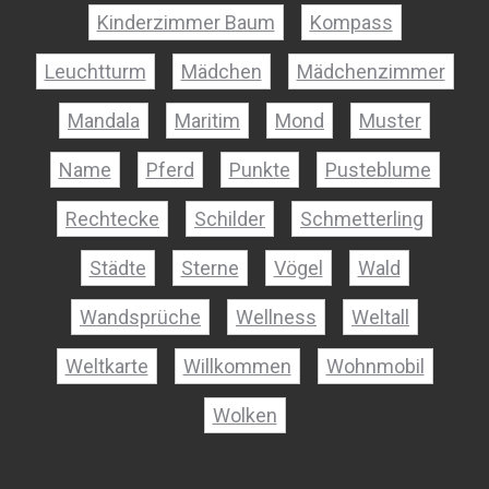
Kinderzimmer Baum
Kompass
Leuchtturm
Mädchen
Mädchenzimmer
Mandala
Maritim
Mond
Muster
Name
Pferd
Punkte
Pusteblume
Rechtecke
Schilder
Schmetterling
Städte
Sterne
Vögel
Wald
Wandsprüche
Wellness
Weltall
Weltkarte
Willkommen
Wohnmobil
Wolken