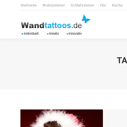
Startseite
Wohnzimmer
Schlafzimmer
Flur
Küche
TA