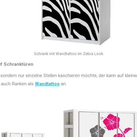
Schrank mit Wandtattoo im Zebra Look
uf Schranktüren
 sondern nur einzelne Stellen kaschieren möchte, der kann auf klein
r auch Ranken als
Wandtattoo
an.