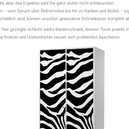
hl, aber das Ergebnis wird Sie ganz sicher nicht enttäuschen:
– vom Spruch über Retromotive bis hin zu Ranken und Blüten – eig
erhältlich sind, können unschön gewordene Schranktüren komplett a
er hier gezeigte schlicht weiße Kleiderschrank, dessen Türen jeweils
e Kratzer und Unebenheiten lassen sich problemlos kaschieren.