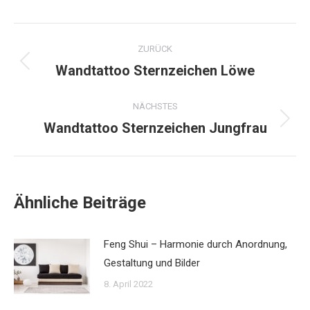
Facebook
Twitter
WhatsApp
Pinterest
Kommentarnavigation
ZURÜCK
Wandtattoo Sternzeichen Löwe
Vorheriger
Beitrag:
NÄCHSTES
Wandtattoo Sternzeichen Jungfrau
Nächster
Beitrag:
Ähnliche Beiträge
Feng Shui – Harmonie durch Anordnung,
Gestaltung und Bilder
8. April 2022