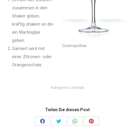
zusammen in den
Shaker geben,
kräftig shaken un din
ein Martiniglas
geben.
Cosmopolitan
Garniert wird mit
einer Zitronen- oder
Orangenschale.
Kategorie:
Lifestyle
Teilen Sie diesen Post
Share
Share
Share
Share
on
on
on
on