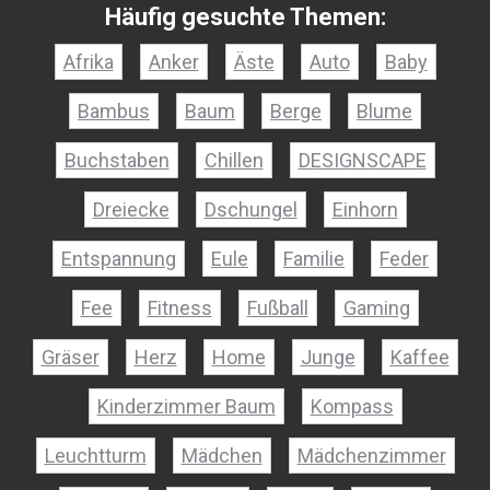
Häufig gesuchte Themen:
Afrika
Anker
Äste
Auto
Baby
Bambus
Baum
Berge
Blume
Buchstaben
Chillen
DESIGNSCAPE
Dreiecke
Dschungel
Einhorn
Entspannung
Eule
Familie
Feder
Fee
Fitness
Fußball
Gaming
Gräser
Herz
Home
Junge
Kaffee
Kinderzimmer Baum
Kompass
Leuchtturm
Mädchen
Mädchenzimmer