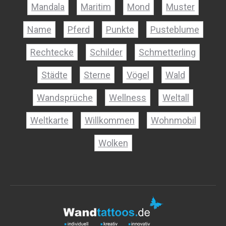
Mandala
Maritim
Mond
Muster
Name
Pferd
Punkte
Pusteblume
Rechtecke
Schilder
Schmetterling
Städte
Sterne
Vögel
Wald
Wandsprüche
Wellness
Weltall
Weltkarte
Willkommen
Wohnmobil
Wolken