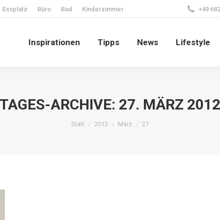
Essplatz
Büro
Bad
Kinderzimmer
+49 682
Inspirationen
Tipps
News
Lifestyle
Inspirationen
Tipps
News
Lifestyle
TAGES-ARCHIVE:
27. MÄRZ 201
Sie befinden sich hier:
Start
2012
März
27