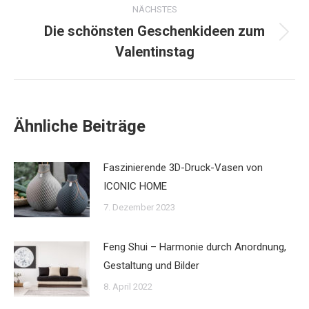
NÄCHSTES
Die schönsten Geschenkideen zum
Nächster
Valentinstag
Beitrag:
Ähnliche Beiträge
Faszinierende 3D-Druck-Vasen von
ICONIC HOME
7. Dezember 2023
Feng Shui – Harmonie durch Anordnung,
Gestaltung und Bilder
8. April 2022