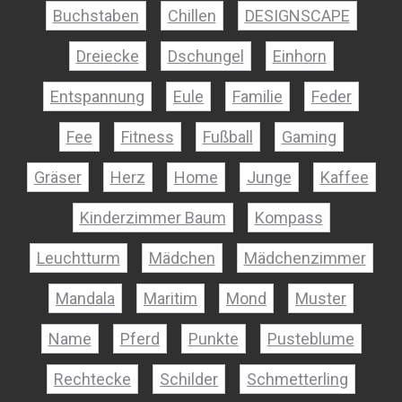
Buchstaben
Chillen
DESIGNSCAPE
Dreiecke
Dschungel
Einhorn
Entspannung
Eule
Familie
Feder
Fee
Fitness
Fußball
Gaming
Gräser
Herz
Home
Junge
Kaffee
Kinderzimmer Baum
Kompass
Leuchtturm
Mädchen
Mädchenzimmer
Mandala
Maritim
Mond
Muster
Name
Pferd
Punkte
Pusteblume
Rechtecke
Schilder
Schmetterling