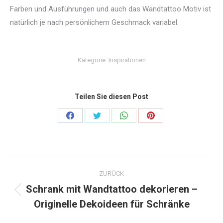
Farben und Ausführungen und auch das Wandtattoo Motiv ist
natürlich je nach persönlichem Geschmack variabel.
Kategorie:
Inspirationen
Teilen Sie diesen Post
Share
Share
Share
Share
on
on
on
on
Facebook
Twitter
WhatsApp
Pinterest
Kommentarnavigation
ZURÜCK
Schrank mit Wandtattoo dekorieren –
Vorheriger
Originelle Dekoideen für Schränke
Beitrag: