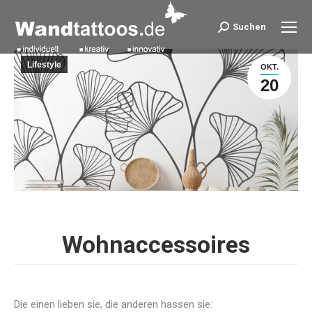
Suchen
Search:
Lifestyle
OKT.
20
Wohnaccessoires
Die einen lieben sie, die anderen hassen sie: