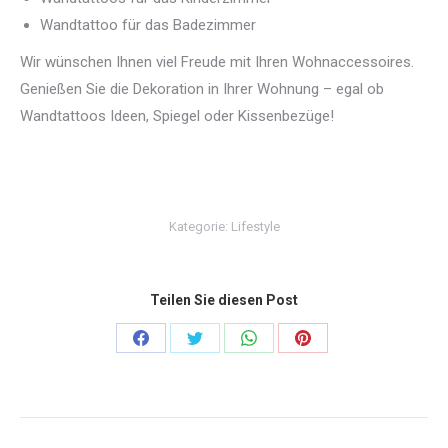
Wandtattoo für das Badezimmer
Wir wünschen Ihnen viel Freude mit Ihren Wohnaccessoires.
Genießen Sie die Dekoration in Ihrer Wohnung – egal ob
Wandtattoos Ideen, Spiegel oder Kissenbezüge!
Kategorie:
Lifestyle
Teilen Sie diesen Post
Share
Share
Share
Share
on
on
on
on
Facebook
Twitter
WhatsApp
Pinterest
Kommentarnavigation