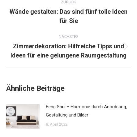
ZURÜCK
Wände gestalten: Das sind fünf tolle Ideen
Vorheriger
für Sie
Beitrag:
NÄCHSTES
Zimmerdekoration: Hilfreiche Tipps und
Nächster
Ideen für eine gelungene Raumgestaltung
Beitrag:
Ähnliche Beiträge
Feng Shui – Harmonie durch Anordnung,
Gestaltung und Bilder
8. April 2022