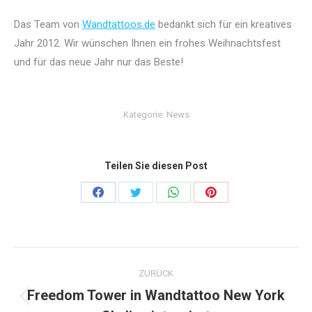
Das Team von
Wandtattoos.de
bedankt sich für ein kreatives
Jahr 2012. Wir wünschen Ihnen ein frohes Weihnachtsfest
und für das neue Jahr nur das Beste!
Kategorie:
News
Teilen Sie diesen Post
Share
Share
Share
Share
on
on
on
on
Facebook
Twitter
WhatsApp
Pinterest
Kommentarnavigation
ZURÜCK
Freedom Tower in Wandtattoo New York
Vorheriger