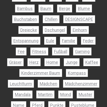
Bambus
Baum
Berge
Blume
Buchstaben
Chillen
DESIGNSCAPE
Dreiecke
Dschungel
Einhorn
Entspannung
Eule
Familie
Feder
Fee
Fitness
Fußball
Gaming
Gräser
Herz
Home
Junge
Kaffee
Kinderzimmer Baum
Kompass
Leuchtturm
Mädchen
Mädchenzimmer
Mandala
Maritim
Mond
Muster
Name
Pferd
Punkte
Pusteblume