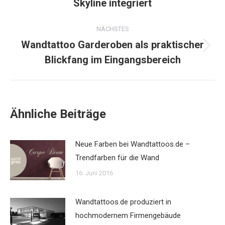
Skyline integriert
Beitrag:
NÄCHSTES
Wandtattoo Garderoben als praktischer
Nächster
Blickfang im Eingangsbereich
Beitrag:
Ähnliche Beiträge
Neue Farben bei Wandtattoos.de –
Trendfarben für die Wand
16. Juni 2016
Wandtattoos.de produziert in
hochmodernem Firmengebäude