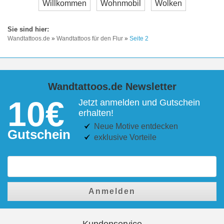
Willkommen
Wohnmobil
Wolken
Wandtattoos.de
»
Wandtattoos für den Flur
»
Seite 2
Wandtattoos.de Newsletter
10€
Jetzt anmelden und Gutschein
erhalten!
Neue Motive entdecken
Gutschein
exklusive Vorteile
Anmelden
Kundenservice