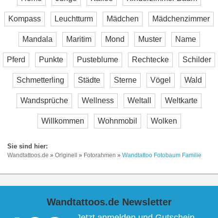
Kompass
Leuchtturm
Mädchen
Mädchenzimmer
Mandala
Maritim
Mond
Muster
Name
Pferd
Punkte
Pusteblume
Rechtecke
Schilder
Schmetterling
Städte
Sterne
Vögel
Wald
Wandsprüche
Wellness
Weltall
Weltkarte
Willkommen
Wohnmobil
Wolken
Wandtattoos.de
»
Originell
»
Fotorahmen
»
Wandtattoo Fotobaum Familie
Wandtattoos.de Newsletter
Jetzt anmelden und Gutschein