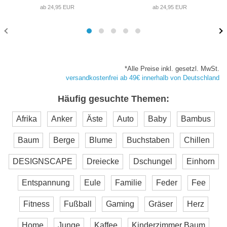
ab 24,95 EUR
ab 24,95 EUR
*Alle Preise inkl. gesetzl. MwSt.
versandkostenfrei ab 49€ innerhalb von Deutschland
Häufig gesuchte Themen:
Afrika
Anker
Äste
Auto
Baby
Bambus
Baum
Berge
Blume
Buchstaben
Chillen
DESIGNSCAPE
Dreiecke
Dschungel
Einhorn
Entspannung
Eule
Familie
Feder
Fee
Fitness
Fußball
Gaming
Gräser
Herz
Home
Junge
Kaffee
Kinderzimmer Baum