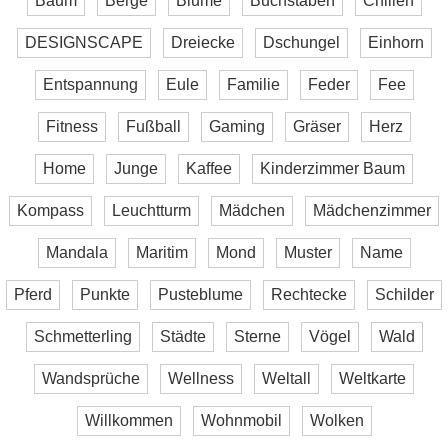
Baum
Berge
Blume
Buchstaben
Chillen
DESIGNSCAPE
Dreiecke
Dschungel
Einhorn
Entspannung
Eule
Familie
Feder
Fee
Fitness
Fußball
Gaming
Gräser
Herz
Home
Junge
Kaffee
Kinderzimmer Baum
Kompass
Leuchtturm
Mädchen
Mädchenzimmer
Mandala
Maritim
Mond
Muster
Name
Pferd
Punkte
Pusteblume
Rechtecke
Schilder
Schmetterling
Städte
Sterne
Vögel
Wald
Wandsprüche
Wellness
Weltall
Weltkarte
Willkommen
Wohnmobil
Wolken