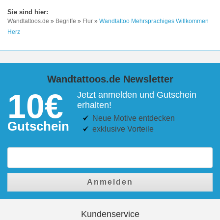
Wandtattoos.de
»
Begriffe
»
Flur
»
Wandtattoo Mehrsprachiges Willkommen
Herz
Wandtattoos.de Newsletter
10€
Jetzt anmelden und Gutschein
erhalten!
Neue Motive entdecken
Gutschein
exklusive Vorteile
Anmelden
Kundenservice