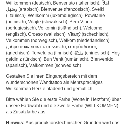
Willkommen (deutsch), Benvenuto (italienisch), أهْلاً
وسَهْل (arabisch), Bienvenue (französisch), Sveiki
(litauisch), Wëllkomm (luxemburgisch), Powitanie
(polnisch), Vitajte (slowakisch), Bem-Vindo
(portugiesisch), Velkomin (isländisch), Welcome
(englisch), Croeso (walisisch), Vítaný (tschechisch),
Velkommen (norwegisch), Welkom (niederländisch),
добро пожаловать (russisch), ευπρόσδεκτος
(griechisch), Tervetuloa (finnisch), 歡迎 (chinesisch), Hoş
geldiniz (türkisch), Bun Venit (rumänisch), Bienvenido
(spanisch), Välkommen (schwedisch)
Gestalten Sie Ihren Eingangsbereich mit dem
wunderschönen Wandtattoo als Mehrsprachiges
Willkommen Herz einladend und gemütlich.
Bitte wählen Sie die erste Farbe (Worte in Herzform) über
unsere Farbwahl und die zweite Farbe (WILLKOMMEN)
als Zusatzfarbe aus.
Hinweis:
Aus produktionstechnischen Gründen wird das