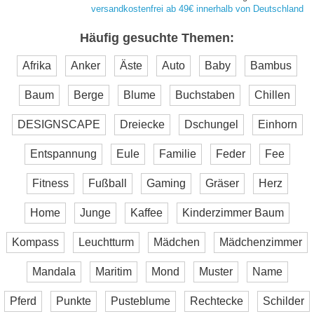
versandkostenfrei ab 49€ innerhalb von Deutschland
Häufig gesuchte Themen:
Afrika
Anker
Äste
Auto
Baby
Bambus
Baum
Berge
Blume
Buchstaben
Chillen
DESIGNSCAPE
Dreiecke
Dschungel
Einhorn
Entspannung
Eule
Familie
Feder
Fee
Fitness
Fußball
Gaming
Gräser
Herz
Home
Junge
Kaffee
Kinderzimmer Baum
Kompass
Leuchtturm
Mädchen
Mädchenzimmer
Mandala
Maritim
Mond
Muster
Name
Pferd
Punkte
Pusteblume
Rechtecke
Schilder