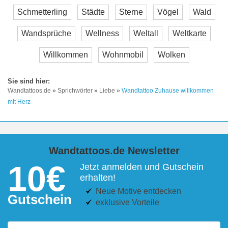
Schmetterling
Städte
Sterne
Vögel
Wald
Wandsprüche
Wellness
Weltall
Weltkarte
Willkommen
Wohnmobil
Wolken
Wandtattoos.de
»
Sprichwörter
»
Liebe
»
Wandtattoo Zuhause willkommen
mit Herz
Wandtattoos.de Newsletter
10€
Jetzt anmelden und Gutschein
erhalten!
Neue Motive entdecken
Gutschein
exklusive Vorteile