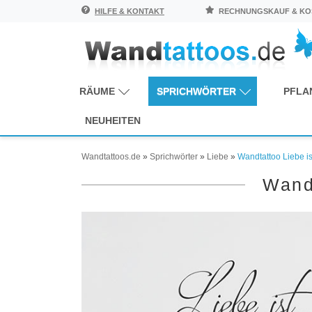
HILFE & KONTAKT
RECHNUNGSKAUF & KOS
RÄUME
SPRICHWÖRTER
PFLA
NEUHEITEN
Wandtattoos.de
»
Sprichwörter
»
Liebe
»
Wandtattoo Liebe is
Wandt