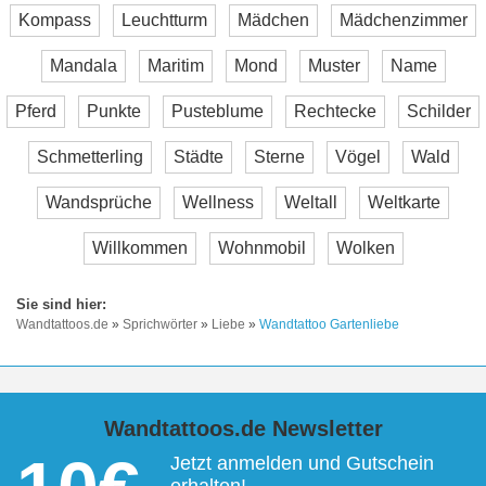
Kompass
Leuchtturm
Mädchen
Mädchenzimmer
Mandala
Maritim
Mond
Muster
Name
Pferd
Punkte
Pusteblume
Rechtecke
Schilder
Schmetterling
Städte
Sterne
Vögel
Wald
Wandsprüche
Wellness
Weltall
Weltkarte
Willkommen
Wohnmobil
Wolken
Wandtattoos.de
»
Sprichwörter
»
Liebe
»
Wandtattoo Gartenliebe
Wandtattoos.de Newsletter
Jetzt anmelden und Gutschein
erhalten!