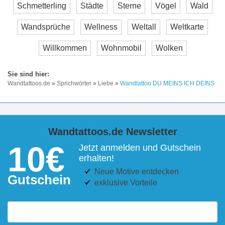
Schmetterling
Städte
Sterne
Vögel
Wald
Wandsprüche
Wellness
Weltall
Weltkarte
Willkommen
Wohnmobil
Wolken
Wandtattoos.de
»
Sprichwörter
»
Liebe
»
Wandtattoo DU MEINS ICH DEINS
Wandtattoos.de Newsletter
10€
Jetzt anmelden und Gutschein
erhalten!
Neue Motive entdecken
Gutschein
exklusive Vorteile