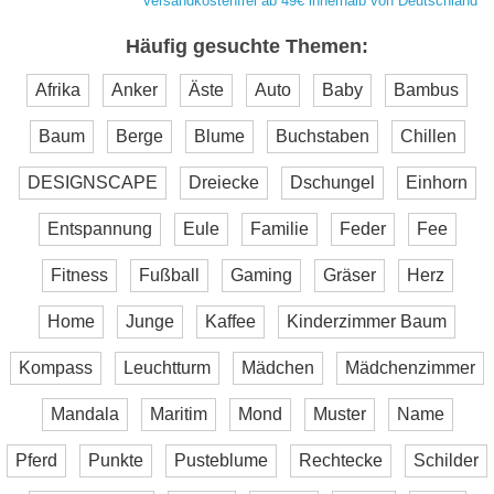
versandkostenfrei ab 49€ innerhalb von Deutschland
Häufig gesuchte Themen:
Afrika
Anker
Äste
Auto
Baby
Bambus
Baum
Berge
Blume
Buchstaben
Chillen
DESIGNSCAPE
Dreiecke
Dschungel
Einhorn
Entspannung
Eule
Familie
Feder
Fee
Fitness
Fußball
Gaming
Gräser
Herz
Home
Junge
Kaffee
Kinderzimmer Baum
Kompass
Leuchtturm
Mädchen
Mädchenzimmer
Mandala
Maritim
Mond
Muster
Name
Pferd
Punkte
Pusteblume
Rechtecke
Schilder