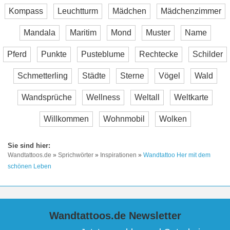
Kompass
Leuchtturm
Mädchen
Mädchenzimmer
Mandala
Maritim
Mond
Muster
Name
Pferd
Punkte
Pusteblume
Rechtecke
Schilder
Schmetterling
Städte
Sterne
Vögel
Wald
Wandsprüche
Wellness
Weltall
Weltkarte
Willkommen
Wohnmobil
Wolken
Wandtattoos.de
»
Sprichwörter
»
Inspirationen
»
Wandtattoo Her mit dem
schönen Leben
Wandtattoos.de Newsletter