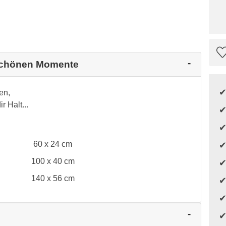
 schönen Momente
en,
 Halt...
60 x 24 cm
100 x 40 cm
140 x 56 cm