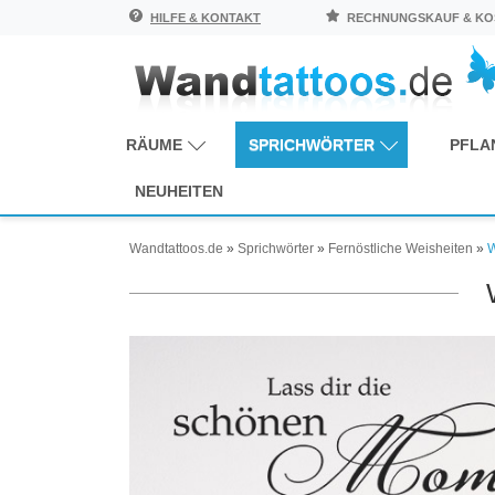
HILFE & KONTAKT
RECHNUNGSKAUF & KOS
RÄUME
SPRICHWÖRTER
PFLA
NEUHEITEN
Wandtattoos.de
»
Sprichwörter
»
Fernöstliche Weisheiten
»
W