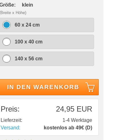
 Größe:
klein
(Breite x Höhe)
60 x 24 cm
100 x 40 cm
140 x 56 cm
IN DEN WARENKORB
Preis:
24,95 EUR
Lieferzeit:
1-4 Werktage
Versand:
kostenlos ab 49€ (D)