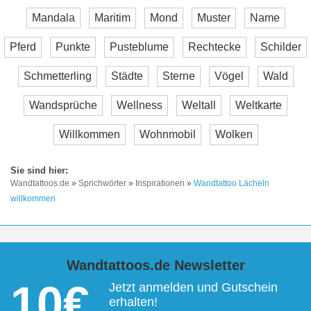
Mandala
Maritim
Mond
Muster
Name
Pferd
Punkte
Pusteblume
Rechtecke
Schilder
Schmetterling
Städte
Sterne
Vögel
Wald
Wandsprüche
Wellness
Weltall
Weltkarte
Willkommen
Wohnmobil
Wolken
Wandtattoos.de
»
Sprichwörter
»
Inspirationen
»
Wandtattoo Lächeln
willkommen
Wandtattoos.de Newsletter
10€
Jetzt anmelden und Gutschein
erhalten!