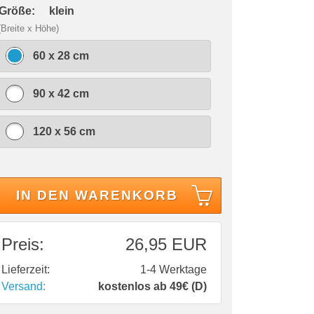
 Größe:
klein
(Breite x Höhe)
60 x 28 cm
90 x 42 cm
120 x 56 cm
IN DEN WARENKORB
Preis:
26,95 EUR
Lieferzeit:
1-4 Werktage
Versand:
kostenlos ab 49€ (D)