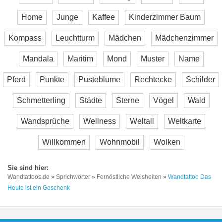
Home
Junge
Kaffee
Kinderzimmer Baum
Kompass
Leuchtturm
Mädchen
Mädchenzimmer
Mandala
Maritim
Mond
Muster
Name
Pferd
Punkte
Pusteblume
Rechtecke
Schilder
Schmetterling
Städte
Sterne
Vögel
Wald
Wandsprüche
Wellness
Weltall
Weltkarte
Willkommen
Wohnmobil
Wolken
Wandtattoos.de
»
Sprichwörter
»
Fernöstliche Weisheiten
»
Wandtattoo Das
Heute ist ein Geschenk