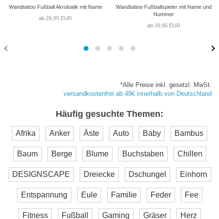
Wandtattoo Fußball Akrobatik mit Name
Wandtattoo Fußballspieler mit Name und
Nummer
ab 26,95 EUR
ab 29,95 EUR
*Alle Preise inkl. gesetzl. MwSt.
versandkostenfrei ab 49€ innerhalb von Deutschland
Häufig gesuchte Themen:
Afrika
Anker
Äste
Auto
Baby
Bambus
Baum
Berge
Blume
Buchstaben
Chillen
DESIGNSCAPE
Dreiecke
Dschungel
Einhorn
Entspannung
Eule
Familie
Feder
Fee
Fitness
Fußball
Gaming
Gräser
Herz