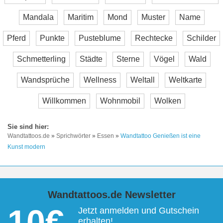
Mandala
Maritim
Mond
Muster
Name
Pferd
Punkte
Pusteblume
Rechtecke
Schilder
Schmetterling
Städte
Sterne
Vögel
Wald
Wandsprüche
Wellness
Weltall
Weltkarte
Willkommen
Wohnmobil
Wolken
Wandtattoos.de
»
Sprichwörter
»
Essen
»
Wandtattoo Genießen ist eine
Kunst modern
Wandtattoos.de Newsletter
10€
Jetzt anmelden und Gutschein
erhalten!