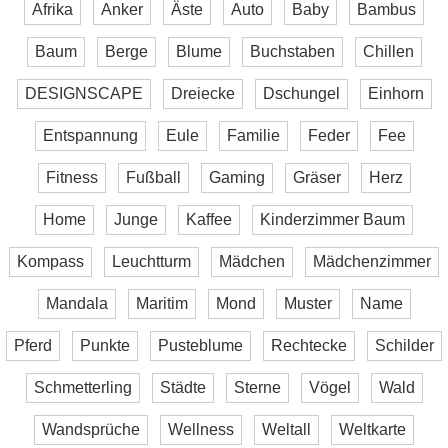
Afrika
Anker
Äste
Auto
Baby
Bambus
Baum
Berge
Blume
Buchstaben
Chillen
DESIGNSCAPE
Dreiecke
Dschungel
Einhorn
Entspannung
Eule
Familie
Feder
Fee
Fitness
Fußball
Gaming
Gräser
Herz
Home
Junge
Kaffee
Kinderzimmer Baum
Kompass
Leuchtturm
Mädchen
Mädchenzimmer
Mandala
Maritim
Mond
Muster
Name
Pferd
Punkte
Pusteblume
Rechtecke
Schilder
Schmetterling
Städte
Sterne
Vögel
Wald
Wandsprüche
Wellness
Weltall
Weltkarte