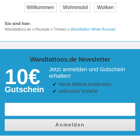
Willkommen
Wohnmobil
Wolken
Wandtattoos.de
»
Rezepte
»
Trinken
»
Wandtattoo White Russian
Wandtattoos.de Newsletter
10€
Jetzt anmelden und Gutschein
erhalten!
Neue Motive entdecken
Gutschein
exklusive Vorteile
Anmelden