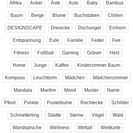
Afrika
Anker
Äste
Auto
Baby
Bambus
Baum
Berge
Blume
Buchstaben
Chillen
DESIGNSCAPE
Dreiecke
Dschungel
Einhorn
Entspannung
Eule
Familie
Feder
Fee
Fitness
Fußball
Gaming
Gräser
Herz
Home
Junge
Kaffee
Kinderzimmer Baum
Kompass
Leuchtturm
Mädchen
Mädchenzimmer
Mandala
Maritim
Mond
Muster
Name
Pferd
Punkte
Pusteblume
Rechtecke
Schilder
Schmetterling
Städte
Sterne
Vögel
Wald
Wandsprüche
Wellness
Weltall
Weltkarte