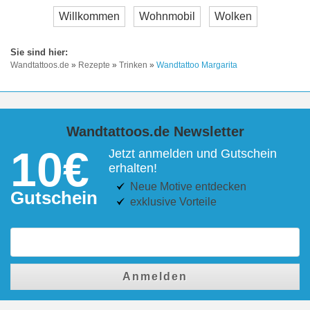
Willkommen
Wohnmobil
Wolken
Wandtattoos.de
»
Rezepte
»
Trinken
»
Wandtattoo Margarita
Wandtattoos.de Newsletter
10€
Jetzt anmelden und Gutschein
erhalten!
Neue Motive entdecken
Gutschein
exklusive Vorteile
Anmelden