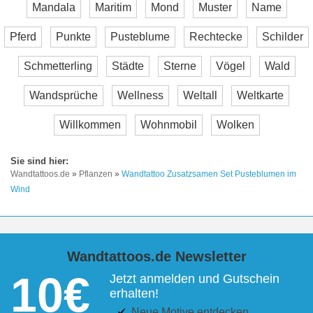
Mandala
Maritim
Mond
Muster
Name
Pferd
Punkte
Pusteblume
Rechtecke
Schilder
Schmetterling
Städte
Sterne
Vögel
Wald
Wandsprüche
Wellness
Weltall
Weltkarte
Willkommen
Wohnmobil
Wolken
Wandtattoos.de
»
Pflanzen
»
Wandtattoo Zusatzsamen Set Pusteblumen im
Wind
Wandtattoos.de Newsletter
10€
Jetzt anmelden und Gutschein
erhalten!
Neue Motive entdecken