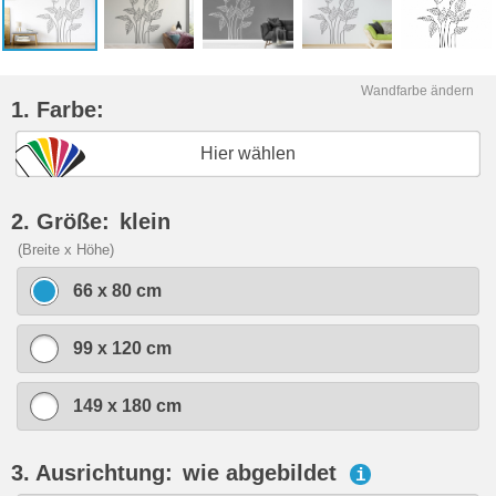
Wandfarbe ändern
1. Farbe:
Hier wählen
2. Größe:
klein
(Breite x Höhe)
66 x 80 cm
99 x 120 cm
149 x 180 cm
3. Ausrichtung:
wie abgebildet
i