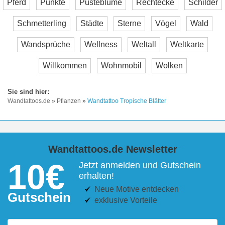
Pferd
Punkte
Pusteblume
Rechtecke
Schilder
Schmetterling
Städte
Sterne
Vögel
Wald
Wandsprüche
Wellness
Weltall
Weltkarte
Willkommen
Wohnmobil
Wolken
Wandtattoos.de
»
Pflanzen
»
Wandtattoo Tropische Blätter
Wandtattoos.de Newsletter
10€
Jetzt anmelden und Gutschein
erhalten!
Neue Motive entdecken
Gutschein
exklusive Vorteile