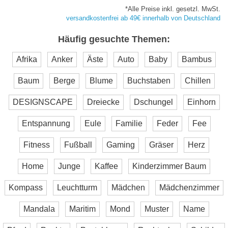
*Alle Preise inkl. gesetzl. MwSt.
versandkostenfrei ab 49€ innerhalb von Deutschland
Häufig gesuchte Themen:
Afrika
Anker
Äste
Auto
Baby
Bambus
Baum
Berge
Blume
Buchstaben
Chillen
DESIGNSCAPE
Dreiecke
Dschungel
Einhorn
Entspannung
Eule
Familie
Feder
Fee
Fitness
Fußball
Gaming
Gräser
Herz
Home
Junge
Kaffee
Kinderzimmer Baum
Kompass
Leuchtturm
Mädchen
Mädchenzimmer
Mandala
Maritim
Mond
Muster
Name