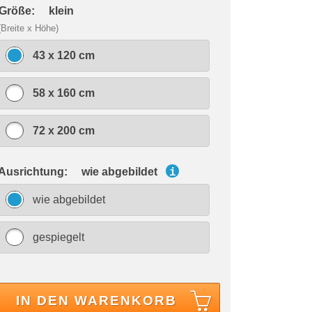
 Größe:
klein
(Breite x Höhe)
43 x 120 cm
58 x 160 cm
72 x 200 cm
 Ausrichtung:
wie abgebildet
i
wie abgebildet
gespiegelt
IN DEN WARENKORB