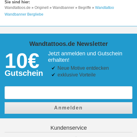
Wandtattoos.de
»
Originell
»
Wandbanner
»
Begriffe
»
Wandtattoo
Wandbanner Bergliebe
Wandtattoos.de Newsletter
10€
Jetzt anmelden und Gutschein
erhalten!
Neue Motive entdecken
Gutschein
exklusive Vorteile
Anmelden
Kundenservice