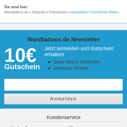
Wandtattoos.de
»
Originell
»
Fotorahmen
»
Wandtattoo Fotorahmen Birken
Wandtattoos.de Newsletter
10€
Jetzt anmelden und Gutschein
erhalten!
Neue Motive entdecken
Gutschein
exklusive Vorteile
Anmelden
Kundenservice