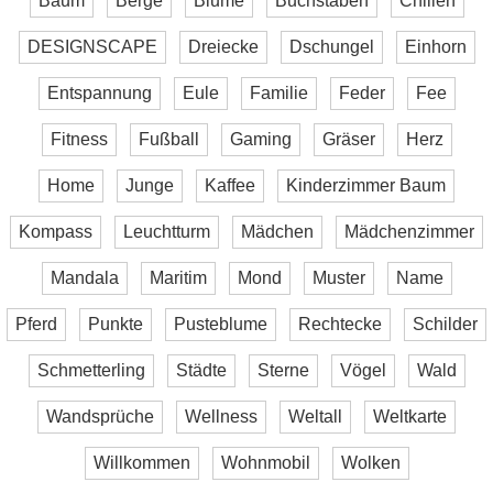
Baum
Berge
Blume
Buchstaben
Chillen
DESIGNSCAPE
Dreiecke
Dschungel
Einhorn
Entspannung
Eule
Familie
Feder
Fee
Fitness
Fußball
Gaming
Gräser
Herz
Home
Junge
Kaffee
Kinderzimmer Baum
Kompass
Leuchtturm
Mädchen
Mädchenzimmer
Mandala
Maritim
Mond
Muster
Name
Pferd
Punkte
Pusteblume
Rechtecke
Schilder
Schmetterling
Städte
Sterne
Vögel
Wald
Wandsprüche
Wellness
Weltall
Weltkarte
Willkommen
Wohnmobil
Wolken