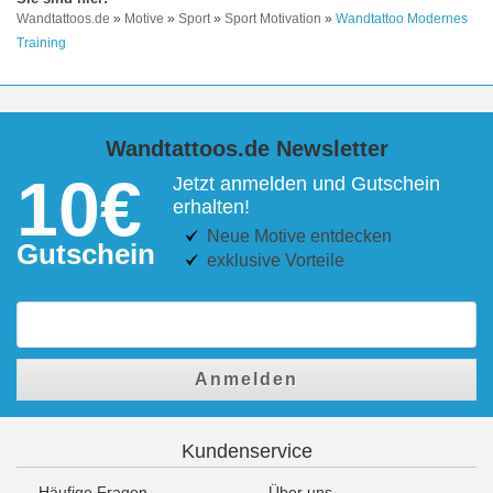
Wandtattoos.de
»
Motive
»
Sport
»
Sport Motivation
»
Wandtattoo Modernes
Training
Wandtattoos.de Newsletter
10€
Jetzt anmelden und Gutschein
erhalten!
Neue Motive entdecken
Gutschein
exklusive Vorteile
Anmelden
Kundenservice
Häufige Fragen
Über uns