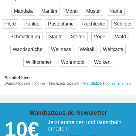
Mandala
Maritim
Mond
Muster
Name
Pferd
Punkte
Pusteblume
Rechtecke
Schilder
Schmetterling
Städte
Sterne
Vögel
Wald
Wandsprüche
Wellness
Weltall
Weltkarte
Willkommen
Wohnmobil
Wolken
Wandtattoos.de
»
Motive
»
Hochzeits-Special
»
Wandtattoo Hochzeitsnamen
Wandtattoos.de Newsletter
10€
Jetzt anmelden und Gutschein
erhalten!