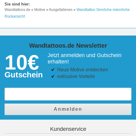
Wandtattoos.de
»
Motive
»
Ausgefallenes
»
Wandtattoo Sinnliche männliche
Rückansicht
Wandtattoos.de Newsletter
10€
Jetzt anmelden und Gutschein
erhalten!
Neue Motive entdecken
Gutschein
exklusive Vorteile
Anmelden
Kundenservice