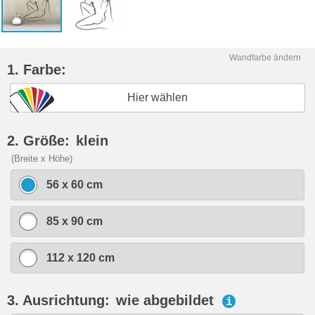
Wandfarbe ändern
1. Farbe:
Hier wählen
2. Größe:
klein
(Breite x Höhe)
56 x 60 cm
85 x 90 cm
112 x 120 cm
3. Ausrichtung:
wie abgebildet
i