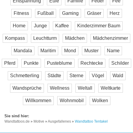
Entspannung
Eule
Familie
Feder
Fee
Fitness
Fußball
Gaming
Gräser
Herz
Home
Junge
Kaffee
Kinderzimmer Baum
Kompass
Leuchtturm
Mädchen
Mädchenzimmer
Mandala
Maritim
Mond
Muster
Name
Pferd
Punkte
Pusteblume
Rechtecke
Schilder
Schmetterling
Städte
Sterne
Vögel
Wald
Wandsprüche
Wellness
Weltall
Weltkarte
Willkommen
Wohnmobil
Wolken
Wandtattoos.de
»
Motive
»
Ausgefallenes
»
Wandtattoo Tentakel