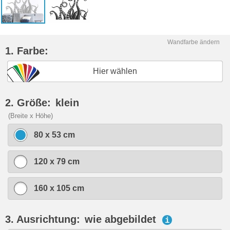
Wandfarbe ändern
1. Farbe:
Hier wählen
2. Größe:
klein
(Breite x Höhe)
80 x 53 cm
120 x 79 cm
160 x 105 cm
3. Ausrichtung:
wie abgebildet
i