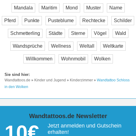
Mandala
Maritim
Mond
Muster
Name
Pferd
Punkte
Pusteblume
Rechtecke
Schilder
Schmetterling
Städte
Sterne
Vögel
Wald
Wandsprüche
Wellness
Weltall
Weltkarte
Willkommen
Wohnmobil
Wolken
Wandtattoos.de
»
Kinder und Jugend
»
Kinderzimmer
»
Wandtattoo Schloss
in den Wolken
Wandtattoos.de Newsletter
10€
Jetzt anmelden und Gutschein
erhalten!