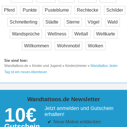
Pferd
Punkte
Pusteblume
Rechtecke
Schilder
Schmetterling
Städte
Sterne
Vögel
Wald
Wandsprüche
Wellness
Weltall
Weltkarte
Willkommen
Wohnmobil
Wolken
Wandtattoos.de
»
Kinder und Jugend
»
Kinderzimmer
»
Wandtattoo Jeder
Tag ist ein neues Abenteuer
Wandtattoos.de Newsletter
10€
Jetzt anmelden und Gutschein
erhalten!
Neue Motive entdecken
Gutschein