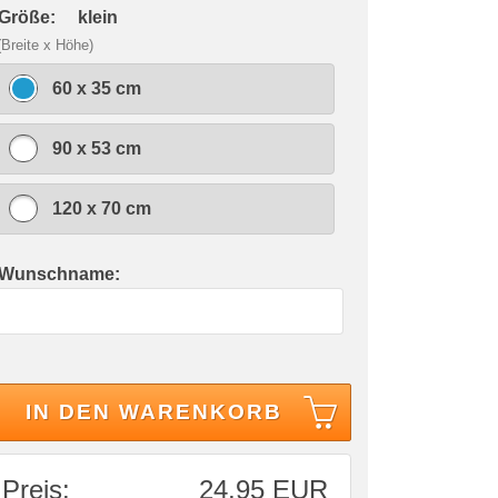
 Größe:
klein
(Breite x Höhe)
60 x 35 cm
90 x 53 cm
120 x 70 cm
 Wunschname:
IN DEN WARENKORB
Preis:
24,95 EUR