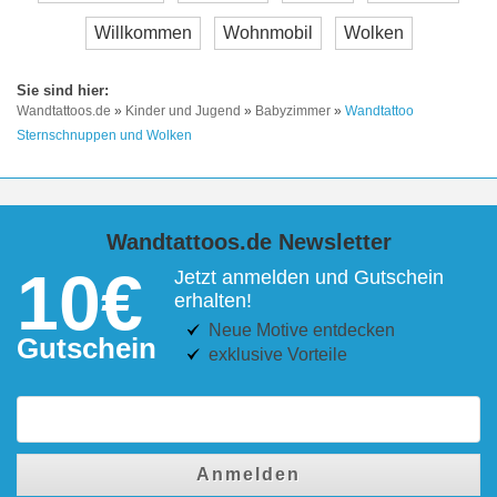
Willkommen
Wohnmobil
Wolken
Wandtattoos.de
»
Kinder und Jugend
»
Babyzimmer
»
Wandtattoo
Sternschnuppen und Wolken
Wandtattoos.de Newsletter
10€
Jetzt anmelden und Gutschein
erhalten!
Neue Motive entdecken
Gutschein
exklusive Vorteile
Anmelden